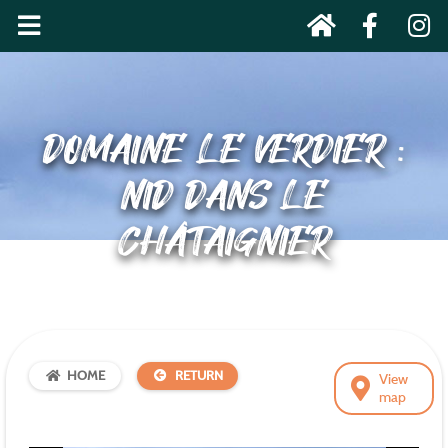
DOMAINE LE VERDIER :
NID DANS LE
CHÂTAIGNIER
HOME
RETURN
View
map