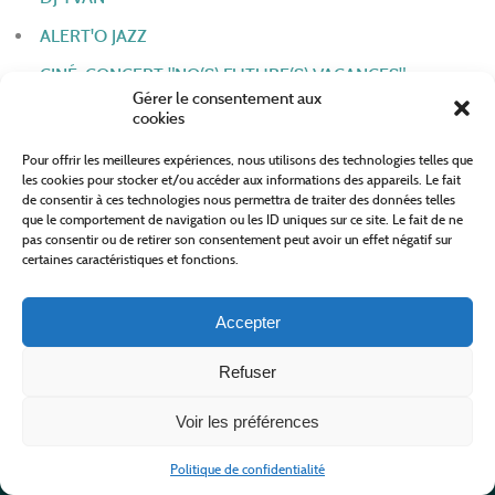
ALERT'O JAZZ
CINÉ-CONCERT "NO(S) FUTURE(S) VACANCES"
Gérer le consentement aux
RÉUNION PUBLIQUE FAISONS FLEURIR NOTRE
cookies
VILLAGE
Pour offrir les meilleures expériences, nous utilisons des technologies telles que
EXPOSITION MAN JAZZICATURES
les cookies pour stocker et/ou accéder aux informations des appareils. Le fait
de consentir à ces technologies nous permettra de traiter des données telles
VERNISSAGE CONCERT TRIO JAZZHAM
que le comportement de navigation ou les ID uniques sur ce site. Le fait de ne
pas consentir ou de retirer son consentement peut avoir un effet négatif sur
BALADE CONTÉE
certaines caractéristiques et fonctions.
SOIRÉE JEUX POUR ENFANTS ET ADULTES
Accepter
THÉÂTRE ENFANT – STAGE
CONCERT JAZZ LATINO
Refuser
CONCERT ROCK
Voir les préférences
CONCERT CHANSON FRANÇAISE 1910-1950
Politique de confidentialité
CONCERT ONE MAN BAND LOUFOQUE