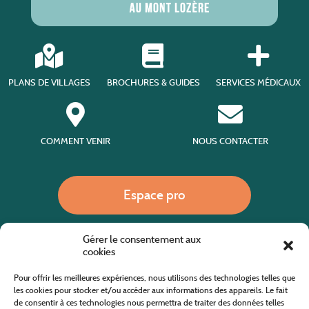
PLANS DE VILLAGES
BROCHURES & GUIDES
SERVICES MÉDICAUX
COMMENT VENIR
NOUS CONTACTER
Espace pro
Gérer le consentement aux
Nous appeler
cookies
Pour offrir les meilleures expériences, nous utilisons des technologies telles que
les cookies pour stocker et/ou accéder aux informations des appareils. Le fait
de consentir à ces technologies nous permettra de traiter des données telles
Site internet cofinancé par le fonds européen agricole pour le développement rural