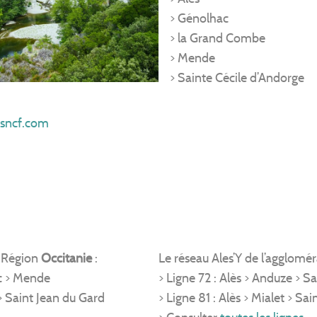
> Génolhac
> la Grand Combe
> Mende
> Sainte Cécile d’Andorge
sncf.com
a Région
Occitanie
:
Le réseau Ales’Y de l’agglomér
ac > Mende
> Ligne 72 : Alès > Anduze > S
> Saint Jean du Gard
> Ligne 81 : Alès > Mialet > Sa