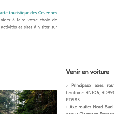
arte touristique des Cévennes
ider à faire votre choix de
ctivités et sites à visiter sur
Venir en voiture
>
Principaux axes rout
territoire: RN106, RD9
RD983
>
Axe routier Nord-Sud
depuis Clermont-Ferran