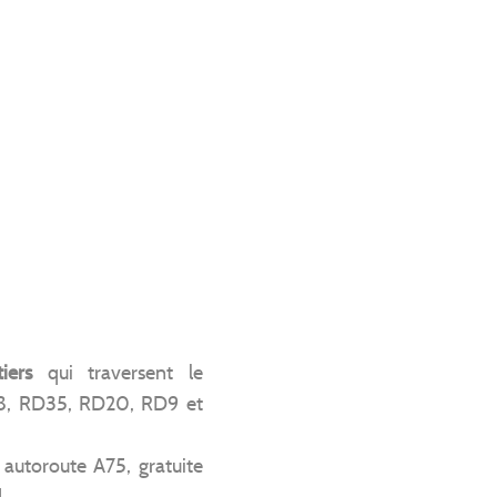
iers
qui traversent le
98, RD35, RD20, RD9 et
: autoroute A75, gratuite
d