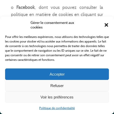
o
Facebook
, dont vous pouvez consulter la
politique en matière de cookies en cliquant sur
le lien suivant :
https://fr-
Gérer le consentement aux
cookies
fr.facebook.com/policies/cookies/
Pour offrir les meilleures expériences, nous utilisons des technologies telles que
les cookies pour stocker et/ou accéder aux informations des appareils. Le fait
de consentir à ces technologies nous permettra de traiter des données telles
que le comportement de navigation ou les ID uniques sur ce site. Le fait de ne
o
LinkedIn
, dont vous trouverez la politique
pas consentir ou de retirer son consentement peut avoir un effet négatif sur
relative aux cookies en cliquant sur le lien
certaines caractéristiques et fonctions.
suivant :
https://www.linkedin.com/legal/cookie-
Accepter
policy?_l=fr_FR
Refuser
Voir les préférences
o
Twitter
, dont vous trouverez les options
Politique de confidentialité
dédiées au contrôle ou à la restriction de