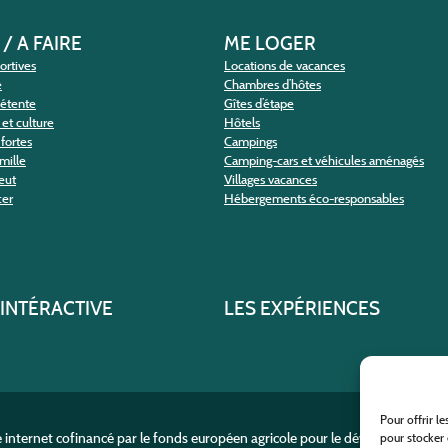
 / A FAIRE
ME LOGER
portives
Locations de vacances
e
Chambres d’hôtes
détente
Gîtes d’étape
et culture
Hôtels
fortes
Campings
amille
Camping-cars et véhicules aménagés
eut
Villages vacances
cer
Hébergements éco-responsables
 INTÉRACTIVE
LES EXPÉRIENCES
Pour offrir l
e internet cofinancé par le fonds européen agricole pour le développement r
pour stocker 