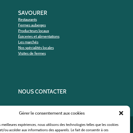
SAVOURER
Restaurants
Fermes auberges
Producteurs locaux
Épiceries et alimentations
Les marchés
Nos spécialités locales
Visites de fermes
NOUS CONTACTER
Gérer le consentement aux cookies
es meilleures expériences, nous utilisons des technologies telles que les cookies
ural
et/ou accéder aux informations des appareils. Le fait de consentir à ces