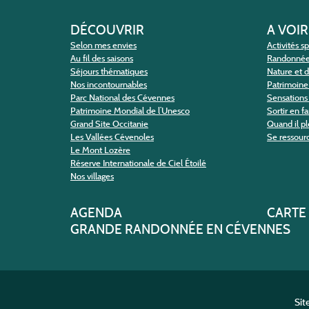
DÉCOUVRIR
A VOIR
Selon mes envies
Activités s
Au fil des saisons
Randonné
Séjours thématiques
Nature et 
Nos incontournables
Patrimoine 
Parc National des Cévennes
Sensations 
Patrimoine Mondial de l’Unesco
Sortir en f
Grand Site Occitanie
Quand il pl
Les Vallées Cévenoles
Se ressour
Le Mont Lozère
Réserve Internationale de Ciel Étoilé
Nos villages
AGENDA
CARTE
GRANDE RANDONNÉE EN CÉVENNES
Sit