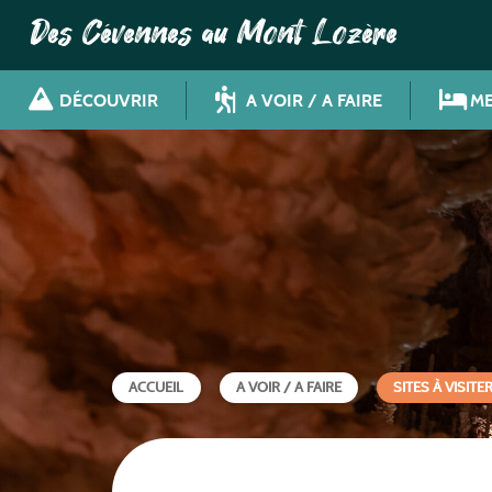
Des Cévennes au Mont Lozère
DÉCOUVRIR
A VOIR / A FAIRE
ME
ACCUEIL
A VOIR / A FAIRE
SITES À VISITE