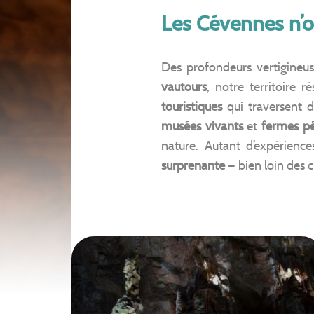
Les Cévennes n’o
Des profondeurs vertigineu
vautours
, notre territoire
touristiques
qui traversent de
musées vivants
et
fermes p
nature. Autant d’expérienc
surprenante
— bien loin des 