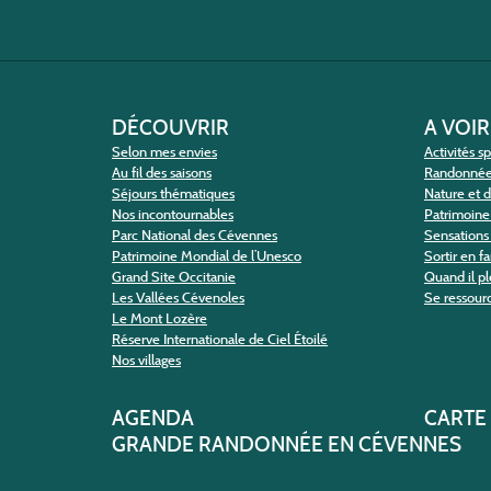
DÉCOUVRIR
A VOIR
Selon mes envies
Activités s
Au fil des saisons
Randonné
Séjours thématiques
Nature et 
Nos incontournables
Patrimoine 
Parc National des Cévennes
Sensations 
Patrimoine Mondial de l’Unesco
Sortir en f
Grand Site Occitanie
Quand il pl
Les Vallées Cévenoles
Se ressour
Le Mont Lozère
Réserve Internationale de Ciel Étoilé
Nos villages
AGENDA
CARTE
GRANDE RANDONNÉE EN CÉVENNES