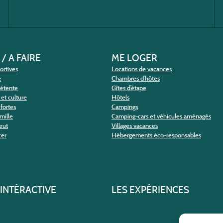
 / A FAIRE
ME LOGER
portives
Locations de vacances
e
Chambres d’hôtes
détente
Gîtes d’étape
et culture
Hôtels
fortes
Campings
amille
Camping-cars et véhicules aménagés
eut
Villages vacances
cer
Hébergements éco-responsables
 INTÉRACTIVE
LES EXPÉRIENCES