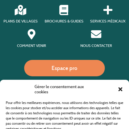
PLANS DE VILLAGES
BROCHURES & GUIDES
SERVICES MÉDICAUX
COMMENT VENIR
NOUS CONTACTER
Espace pro
Gérer le consentement aux
Nous appeler
cookies
Pour offrir les meilleures expériences, nous utilisons des technologies telles que
les cookies pour stocker et/ou accéder aux informations des appareils. Le fait
de consentir à ces technologies nous permettra de traiter des données telles
Site internet cofinancé par le fonds européen agricole pour le développement rural
L'Europe investit dans les zones rurales
que le comportement de navigation ou les ID uniques sur ce site. Le fait de ne
pas consentir ou de retirer son consentement peut avoir un effet négatif sur
certaines caractéristiques et fonctions.