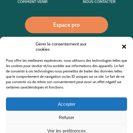
COMMENT VENIR
NOUS CONTACTER
Espace pro
Gérer le consentement aux
Nous appeler
cookies
Pour offrir les meilleures expériences, nous utilisons des technologies telles que
les cookies pour stocker et/ou accéder aux informations des appareils. Le fait
de consentir à ces technologies nous permettra de traiter des données telles
Site internet cofinancé par le fonds européen agricole pour le développement rural
L'Europe investit dans les zones rurales
que le comportement de navigation ou les ID uniques sur ce site. Le fait de ne
pas consentir ou de retirer son consentement peut avoir un effet négatif sur
certaines caractéristiques et fonctions.
Accepter
Refuser
Tous droits réservés
Office de Tourisme des Cévennes au Mont Lozère
2019/2026 -
Mentions légales
-
Politique de confidentialité
-
Plan du site
-
Nous contacter
Conception & réalisation
AFA-Multimédia
-
Lozère
Voir les préférences