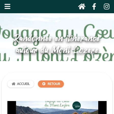
Randonnée en itinérance
autour du Mont Lozère
ACCUEIL
RETOUR