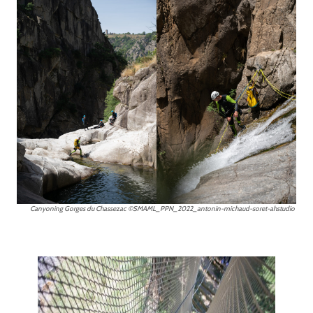
Canyoning Gorges du Chassezac ©SMAML_PPN_2022_antonin-michaud-soret-ahstudio