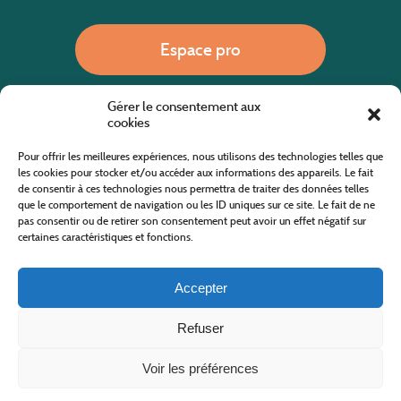
Espace pro
Gérer le consentement aux
Nous appeler
cookies
Pour offrir les meilleures expériences, nous utilisons des technologies telles que
les cookies pour stocker et/ou accéder aux informations des appareils. Le fait
de consentir à ces technologies nous permettra de traiter des données telles
Site internet cofinancé par le fonds européen agricole pour le développement rural
L'Europe investit dans les zones rurales
que le comportement de navigation ou les ID uniques sur ce site. Le fait de ne
pas consentir ou de retirer son consentement peut avoir un effet négatif sur
certaines caractéristiques et fonctions.
Accepter
Refuser
Tous droits réservés
Office de Tourisme des Cévennes au Mont Lozère
2019/2026 -
Mentions légales
-
Politique de confidentialité
-
Plan du site
-
Nous contacter
Conception & réalisation
AFA-Multimédia
-
Lozère
Voir les préférences