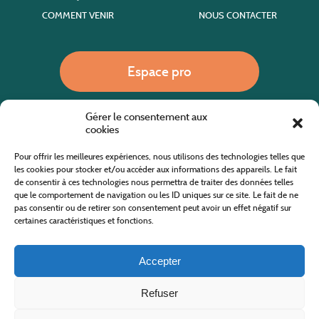
COMMENT VENIR
NOUS CONTACTER
Espace pro
Gérer le consentement aux
Nous appeler
cookies
Pour offrir les meilleures expériences, nous utilisons des technologies telles que
les cookies pour stocker et/ou accéder aux informations des appareils. Le fait
de consentir à ces technologies nous permettra de traiter des données telles
Site internet cofinancé par le fonds européen agricole pour le développement rural
L'Europe investit dans les zones rurales
que le comportement de navigation ou les ID uniques sur ce site. Le fait de ne
pas consentir ou de retirer son consentement peut avoir un effet négatif sur
certaines caractéristiques et fonctions.
Accepter
Refuser
Tous droits réservés
Office de Tourisme des Cévennes au Mont Lozère
2019/2026 -
Mentions légales
-
Politique de confidentialité
-
Plan du site
-
Nous contacter
Conception & réalisation
AFA-Multimédia
-
Lozère