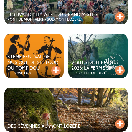
FESTIVAL DE THÉATRE DU GRAND MISTÈRE
PONT DE MONTVERT - SUD MONT LOZERE
34ÈME FESTIVAL DE
MUSIQUE DE ST FLOUR
VISITES DE FERMES
DU POMPIDOU
2026: LA FERME SIMONE
LE POMPIDOU
LE COLLET-DE-DEZE
DES CÉVENNES AU MONT LOZÈRE