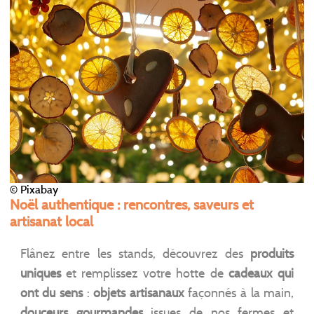
© Pixabay
Noël authentique : rencontres, saveurs et
artisanat local
Flânez entre les stands, découvrez des
produits
uniques
et remplissez votre hotte de
cadeaux qui
ont du sens
:
objets artisanaux
façonnés à la main,
douceurs gourmandes
issues de nos fermes et