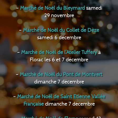
–
Marché de Noël du Bleymard
samedi
29 novembre
–
Marché de Noël du Collet de Dèze
samedi 6 décembre
–
Marché de Noël de l’Atelier Tuffery
à
Florac les 6 et 7 décembre
–
Marché de Noël du Pont de Montvert
dimanche 7 décembre
–
Marché de Noël de Saint Etienne Vallée
Française
dimanche 7 décembre