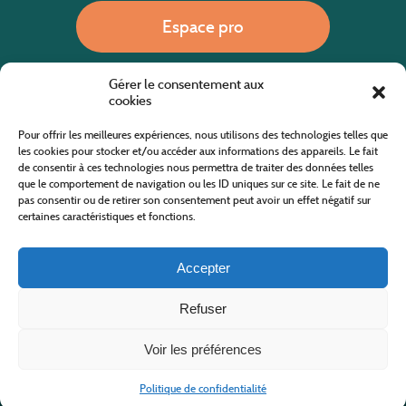
Espace pro
Gérer le consentement aux
Nous appeler
cookies
Pour offrir les meilleures expériences, nous utilisons des technologies telles que
les cookies pour stocker et/ou accéder aux informations des appareils. Le fait
de consentir à ces technologies nous permettra de traiter des données telles
Site internet cofinancé par le fonds européen agricole pour le développement rural
L'Europe investit dans les zones rurales
que le comportement de navigation ou les ID uniques sur ce site. Le fait de ne
pas consentir ou de retirer son consentement peut avoir un effet négatif sur
certaines caractéristiques et fonctions.
Accepter
Refuser
Tous droits réservés
Office de Tourisme des Cévennes au Mont Lozère
2019/2026 -
Mentions légales
-
Politique de confidentialité
-
Plan du site
-
Nous contacter
Conception & réalisation
AFA-Multimédia
-
Lozère
Voir les préférences
Politique de confidentialité