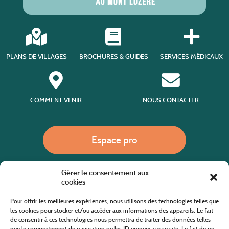
PLANS DE VILLAGES
BROCHURES & GUIDES
SERVICES MÉDICAUX
COMMENT VENIR
NOUS CONTACTER
Espace pro
Gérer le consentement aux
Nous appeler
cookies
Pour offrir les meilleures expériences, nous utilisons des technologies telles que
les cookies pour stocker et/ou accéder aux informations des appareils. Le fait
de consentir à ces technologies nous permettra de traiter des données telles
Site internet cofinancé par le fonds européen agricole pour le développement rural
L'Europe investit dans les zones rurales
que le comportement de navigation ou les ID uniques sur ce site. Le fait de ne