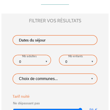
FILTRER VOS RÉSULTATS
Dates du séjour
Nb adultes
Nb enfants
▼
▼
▼
Tarif nuité
96
€