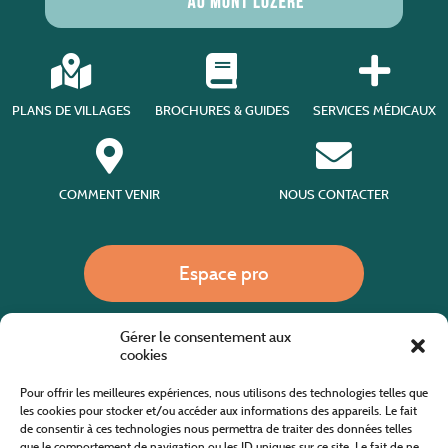
PLANS DE VILLAGES
BROCHURES & GUIDES
SERVICES MÉDICAUX
COMMENT VENIR
NOUS CONTACTER
Espace pro
Gérer le consentement aux
Nous appeler
cookies
Pour offrir les meilleures expériences, nous utilisons des technologies telles que
les cookies pour stocker et/ou accéder aux informations des appareils. Le fait
de consentir à ces technologies nous permettra de traiter des données telles
Site internet cofinancé par le fonds européen agricole pour le développement rural
L'Europe investit dans les zones rurales
que le comportement de navigation ou les ID uniques sur ce site. Le fait de ne