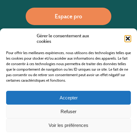
Espace pro
Gérer le consentement aux
Nous appeler
cookies
Pour offrir les meilleures expériences, nous utilisons des technologies telles que
les cookies pour stocker et/ou accéder aux informations des appareils. Le fait
de consentir à ces technologies nous permettra de traiter des données telles
Site internet cofinancé par le fonds européen agricole pour le développement rural
L'Europe investit dans les zones rurales
que le comportement de navigation ou les ID uniques sur ce site. Le fait de ne
pas consentir ou de retirer son consentement peut avoir un effet négatif sur
certaines caractéristiques et fonctions.
Accepter
Refuser
Tous droits réservés
Office de Tourisme des Cévennes au Mont Lozère
2019/2026 -
Mentions légales
-
Politique de confidentialité
-
Plan du site
-
Nous contacter
Conception & réalisation
AFA-Multimédia
-
Lozère
Voir les préférences