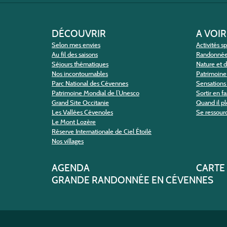
DÉCOUVRIR
A VOIR
Selon mes envies
Activités s
Au fil des saisons
Randonné
Séjours thématiques
Nature et 
Nos incontournables
Patrimoine 
Parc National des Cévennes
Sensations 
Patrimoine Mondial de l’Unesco
Sortir en f
Grand Site Occitanie
Quand il pl
Les Vallées Cévenoles
Se ressour
Le Mont Lozère
Réserve Internationale de Ciel Étoilé
Nos villages
AGENDA
CARTE
GRANDE RANDONNÉE EN CÉVENNES