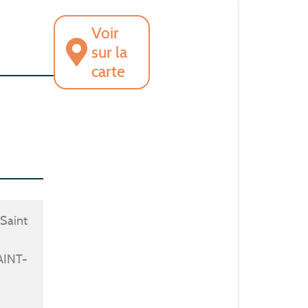
Voir
sur la
carte
 Saint
AINT-