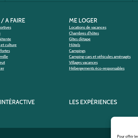
 / A FAIRE
ME LOGER
portives
Locations de vacances
e
Chambres d’hôtes
détente
Gîtes d’étape
et culture
Hôtels
fortes
Campings
amille
Camping-cars et véhicules aménagés
eut
Villages vacances
cer
Hébergements éco-responsables
 INTÉRACTIVE
LES EXPÉRIENCES
Pour offrir l