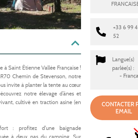
FRANCAIS
+33 6 99 4
52
Langue(s)
 à Saint Étienne Vallée Française !
parlée(s) :
França
 GR70 Chemin de Stevenson, notre
s invite à planter la tente au cœur
Découvrez notre élevage d’ânes et
vant, cultivé en traction asine (en
CONTACTER 
EMAIL
nfort : profitez d'une baignade
située à deux pas du camping. Sur