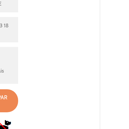
E
3 18
is
PAR