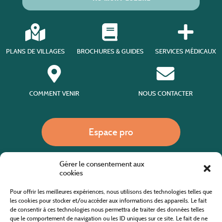
PLANS DE VILLAGES
BROCHURES & GUIDES
SERVICES MÉDICAUX
COMMENT VENIR
NOUS CONTACTER
Espace pro
Gérer le consentement aux
Nous appeler
cookies
Pour offrir les meilleures expériences, nous utilisons des technologies telles que
les cookies pour stocker et/ou accéder aux informations des appareils. Le fait
de consentir à ces technologies nous permettra de traiter des données telles
Site internet cofinancé par le fonds européen agricole pour le développement rural
L'Europe investit dans les zones rurales
que le comportement de navigation ou les ID uniques sur ce site. Le fait de ne