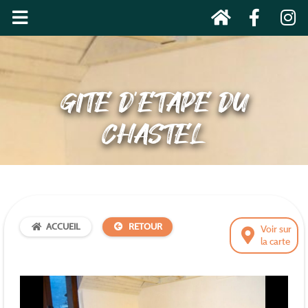
GITE D’ETAPE DU
CHASTEL
ACCUEIL
RETOUR
Voir sur
la carte