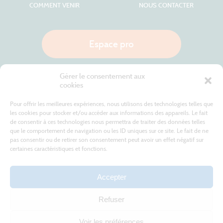
COMMENT VENIR
NOUS CONTACTER
Espace pro
Gérer le consentement aux
Nous appeler
cookies
Pour offrir les meilleures expériences, nous utilisons des technologies telles que
les cookies pour stocker et/ou accéder aux informations des appareils. Le fait
de consentir à ces technologies nous permettra de traiter des données telles
Site internet cofinancé par le fonds européen agricole pour le développement rural
L'Europe investit dans les zones rurales
que le comportement de navigation ou les ID uniques sur ce site. Le fait de ne
pas consentir ou de retirer son consentement peut avoir un effet négatif sur
certaines caractéristiques et fonctions.
Accepter
Refuser
Tous droits réservés
Office de Tourisme des Cévennes au Mont Lozère
2019/2026 -
Mentions légales
-
Politique de confidentialité
-
Plan du site
-
Nous contacter
Conception & réalisation
AFA-Multimédia
-
Lozère
Voir les préférences