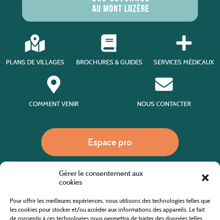
PLANS DE VILLAGES
BROCHURES & GUIDES
SERVICES MÉDICAUX
COMMENT VENIR
NOUS CONTACTER
Espace pro
Gérer le consentement aux
Nous appeler
cookies
Pour offrir les meilleures expériences, nous utilisons des technologies telles que
les cookies pour stocker et/ou accéder aux informations des appareils. Le fait
de consentir à ces technologies nous permettra de traiter des données telles
Site internet cofinancé par le fonds européen agricole pour le développement rural