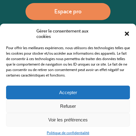
Espace pro
Gérer le consentement aux
Nous appeler
cookies
Pour offrir les meilleures expériences, nous utilisons des technologies telles que
les cookies pour stocker et/ou accéder aux informations des appareils. Le fait
de consentir à ces technologies nous permettra de traiter des données telles
Site internet cofinancé par le fonds européen agricole pour le développement rural
L'Europe investit dans les zones rurales
que le comportement de navigation ou les ID uniques sur ce site. Le fait de ne
pas consentir ou de retirer son consentement peut avoir un effet négatif sur
certaines caractéristiques et fonctions.
Accepter
Refuser
Tous droits réservés
Office de Tourisme des Cévennes au Mont Lozère
2019/2026 -
Mentions légales
-
Politique de confidentialité
-
Plan du site
-
Nous contacter
Conception & réalisation
AFA-Multimédia
-
Lozère
Voir les préférences
Politique de confidentialité