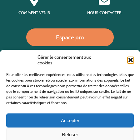
COMMENT VENIR
NOUS CONTACTER
Espace pro
Gérer le consentement aux
Nous appeler
cookies
Pour offrir les meilleures expériences, nous utilisons des technologies telles que
les cookies pour stocker et/ou accéder aux informations des appareils. Le fait
de consentir à ces technologies nous permettra de traiter des données telles
Site internet cofinancé par le fonds européen agricole pour le développement rural
L'Europe investit dans les zones rurales
que le comportement de navigation ou les ID uniques sur ce site. Le fait de ne
pas consentir ou de retirer son consentement peut avoir un effet négatif sur
certaines caractéristiques et fonctions.
Accepter
Refuser
Tous droits réservés
Office de Tourisme des Cévennes au Mont Lozère
2019/2026 -
Mentions légales
-