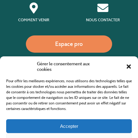
COMMENT VENIR
NOUS CONTACTER
Espace pro
Gérer le consentement aux
Nous appeler
cookies
Pour offrir les meilleures expériences, nous utilisons des technologies telles que
les cookies pour stocker et/ou accéder aux informations des appareils. Le fait
de consentir à ces technologies nous permettra de traiter des données telles
Site internet cofinancé par le fonds européen agricole pour le développement rural
L'Europe investit dans les zones rurales
que le comportement de navigation ou les ID uniques sur ce site. Le fait de ne
pas consentir ou de retirer son consentement peut avoir un effet négatif sur
certaines caractéristiques et fonctions.
Accepter