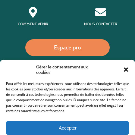
COMMENT VENIR
NOUS CONTACTER
Espace pro
Gérer le consentement aux
Nous appeler
cookies
Pour offrir les meilleures expériences, nous utilisons des technologies telles que
les cookies pour stocker et/ou accéder aux informations des appareils. Le fait
de consentir à ces technologies nous permettra de traiter des données telles
Site internet cofinancé par le fonds européen agricole pour le développement rural
L'Europe investit dans les zones rurales
que le comportement de navigation ou les ID uniques sur ce site. Le fait de ne
pas consentir ou de retirer son consentement peut avoir un effet négatif sur
certaines caractéristiques et fonctions.
Accepter