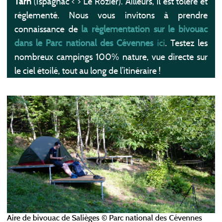
Tarn
(Ispagnac < > Le Rozier). Ailleurs, il est toléré et
réglementé. Nous vous invitons à prendre
connaissance de
la règlementation sur le bivouac
dans le Parc national des Cévennes
ici
. Testez les
nombreux campings 100% nature, vue directe sur
le ciel étoilé, tout au long de l’itinéraire !
Aire de bivouac de Salièges © Parc national des Cévennes