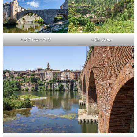
© O.Prohin – PNC
© Exo Dams