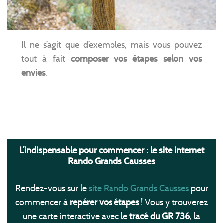
Il ne s’agit que d’exemples, mais vous pouvez
tout à fait
composer vos étapes selon vos
envies
.
L’indispensable pour commencer : le site internet
Rando Grands Causses
Rendez-vous sur le
site Rando Grands Causses
pour
commencer à
repérer vos étapes
! Vous y trouverez
une carte interactive avec le
tracé du GR 736
, la