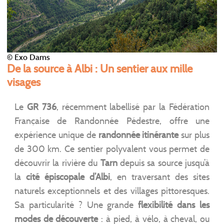
© Exo Dams
De la source à Albi : Un sentier aux mille
visages
Le
GR 736
, récemment labellisé par la Fédération
Française de Randonnée Pédestre, offre une
expérience unique de
randonnée itinérante
sur plus
de 300 km. Ce sentier polyvalent vous permet de
découvrir la rivière du
Tarn
depuis sa source jusqu’à
la
cité épiscopale d’Albi
, en traversant des sites
naturels exceptionnels et des villages pittoresques.
Sa particularité ? Une grande
flexibilité dans les
modes de découverte
: à pied, à vélo, à cheval, ou