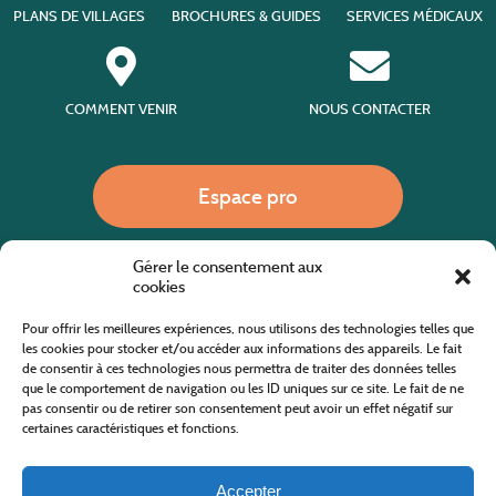
PLANS DE VILLAGES
BROCHURES & GUIDES
SERVICES MÉDICAUX
COMMENT VENIR
NOUS CONTACTER
Espace pro
Gérer le consentement aux
Nous appeler
cookies
Pour offrir les meilleures expériences, nous utilisons des technologies telles que
les cookies pour stocker et/ou accéder aux informations des appareils. Le fait
de consentir à ces technologies nous permettra de traiter des données telles
Site internet cofinancé par le fonds européen agricole pour le développement rural
L'Europe investit dans les zones rurales
que le comportement de navigation ou les ID uniques sur ce site. Le fait de ne
pas consentir ou de retirer son consentement peut avoir un effet négatif sur
certaines caractéristiques et fonctions.
Accepter