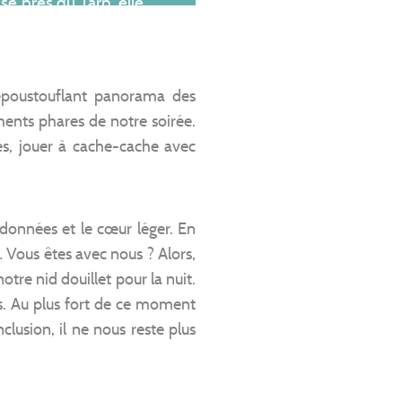
 près du Tarn, elle
n tant attendue et
au milieu d’un décor
x, il est possible de
’époustouflant panorama des
 Tarn. Celui-ci prend
ents phares de notre soirée.
s en amont. Et pour
es, jouer à cache-cache avec
n remonte jusqu’aux
 entendu parler de
poustouflante !
données et le cœur léger. En
e… Vous êtes avec nous ? Alors,
tre nid douillet pour la nuit.
es. Au plus fort de ce moment
nclusion, il ne nous reste plus