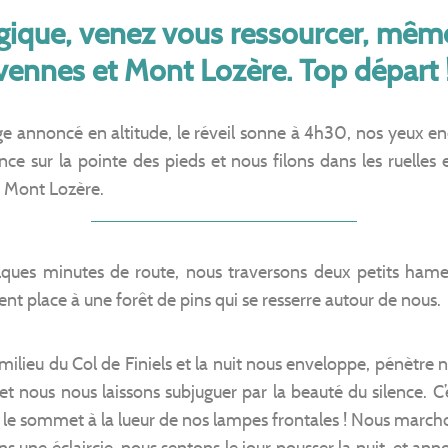
gique, venez vous ressourcer, mêm
vennes et Mont Lozère. Top départ 
ge annoncé en altitude, le réveil sonne à 4h30, nos yeux enc
ce sur la pointe des pieds et nous filons dans les ruelles 
u Mont Lozère.
ues minutes de route, nous traversons deux petits hame
ssent place à une forêt de pins qui se resserre autour de nous.
milieu du Col de Finiels et la nuit nous enveloppe, pénètre
 nous nous laissons subjuguer par la beauté du silence. C’est
 le sommet à la lueur de nos lampes frontales ! Nous marc
 une éclaircie, nous sentons le jour pousser la nuit, et ann