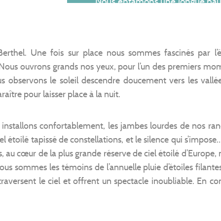
Nous entamons une longue pause
nous offre cette déconnexio
finalement retrouvée, là, au be
incroyable. Pour les moins frileu
Berthel. Une fois sur place nous sommes fascinés par l
se baigner dans l’eau fraîche du
. Nous ouvrons grands nos yeux, pour l’un des premiers mom
sa source à quelques kilomètre
us observons le soleil descendre doucement vers les vallé
les plus courageux, un chemi
raître pour laisser place à la nuit.
sources du Tarn. Nous avons
cette randonnée comme étant é
 installons confortablement, les jambes lourdes de nos ran
el étoilé tapissé de constellations, et le silence qui s’impos
au cœur de la plus grande réserve de ciel étoilé d’Europe, no
s sommes les témoins de l’annuelle pluie d’étoiles filant
traversent le ciel et offrent un spectacle inoubliable. En co