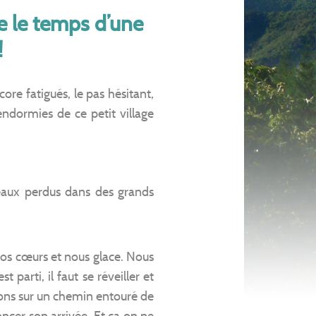
e le temps d’une
!
ore fatigués, le pas hésitant,
endormies de ce petit village
aux perdus dans des grands
 nos cœurs et nous glace. Nous
 parti, il faut se réveiller et
hons sur un chemin entouré de
oncer son arrivée. Et ça on ne