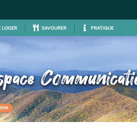
 LOGER
SAVOURER
PRATIQUE
space Communicati
TION