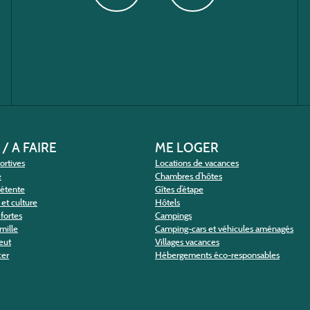
 / A FAIRE
ME LOGER
portives
Locations de vacances
e
Chambres d’hôtes
détente
Gîtes d’étape
et culture
Hôtels
fortes
Campings
amille
Camping-cars et véhicules aménagés
eut
Villages vacances
cer
Hébergements éco-responsables