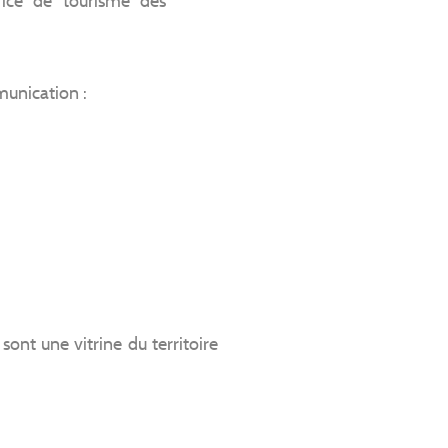
fice de tourisme des
munication :
nt une vitrine du territoire