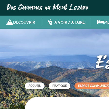
Des Cévennes au Mont Lozère
DÉCOUVRIR
A VOIR / A FAIRE
ME
E
ACCUEIL
PRATIQUE
ESPACE COMMUNICA