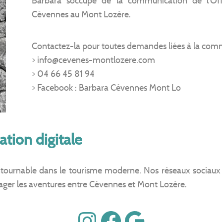
Barbara s’occupe de la communication de l’Of
Cévennes au Mont Lozère.
Contactez-la pour toutes demandes liées à la com
> info@cevenes-montlozere.com
> 04 66 45 81 94
> Facebook : Barbara Cévennes Mont Lo
tion digitale
tournable dans le tourisme moderne. Nos réseaux sociaux so
tager les aventures entre Cévennes et Mont Lozère.
Instagram
Facebook
Google