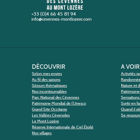
+33 (0)4 66 45 81 94
DÉCOUVRIR
A VOIR
Selon mes envies
Activités s
Au fil des saisons
Randonné
Séjours thématiques
Nature et 
Nos incontournables
Patrimoine 
Parc National des Cévennes
Sensations 
Patrimoine Mondial de l’Unesco
Sortir en f
Grand Site Occitanie
Quand il pl
Les Vallées Cévenoles
Se ressour
Le Mont Lozère
Réserve Internationale de Ciel Étoilé
Nos villages