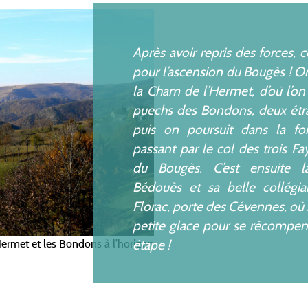
Après avoir repris des forces, c’
pour l’ascension du Bougès ! O
la Cham de l’Hermet, d’où l’on
puechs des Bondons, deux ét
puis on poursuit dans la fo
passant par le col des trois Fa
du Bougès. C’est ensuite l
Bédouès et sa belle collégial
Florac, porte des Cévennes, où
petite glace pour se récompen
étape !
Hermet et les Bondons à l’horizon