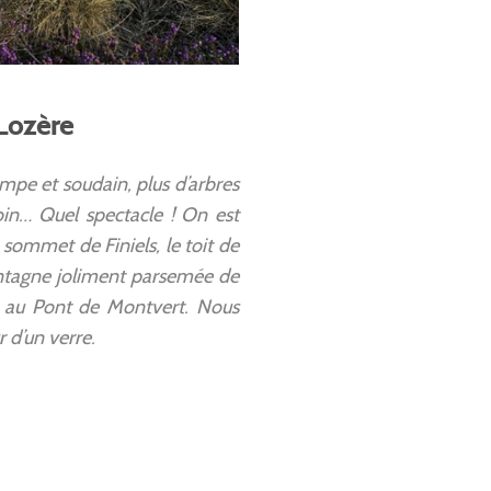
 Lozère
mpe et soudain, plus d’arbres
oin… Quel spectacle ! On est
sommet de Finiels, le toit de
ontagne joliment parsemée de
ée au Pont de Montvert. Nous
 d’un verre.