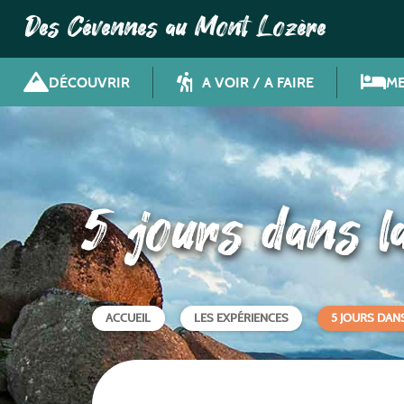
Des Cévennes au Mont Lozère
DÉCOUVRIR
A VOIR / A FAIRE
ME
5 jours dans l
ACCUEIL
LES EXPÉRIENCES
5 JOURS DAN