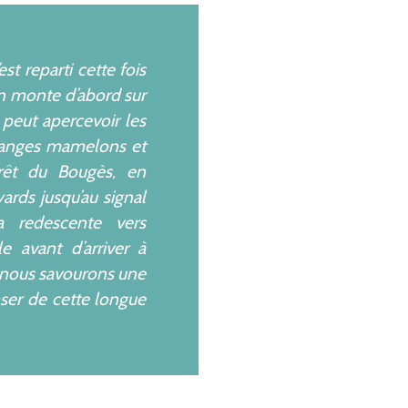
est reparti cette fois
n monte d’abord sur
 peut apercevoir les
ranges mamelons et
rêt du Bougès, en
yards jusqu’au signal
a redescente vers
e avant d’arriver à
 nous savourons une
ser de cette longue