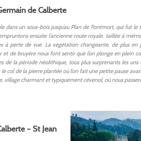
 Germain de Calberte
e dans un sous-bois jusqu’au Plan de Fontmort, qui fut le
mpruntons ensuite l’ancienne route royale, taillée à même
ées à perte de vue. La végétation changeante, de plus en 
ier et de bruyère nous font sentir que l’on plonge en plein
s de la période néolithique, tous plus surprenants les uns 
le col de la pierre plantée où l’on fait une petite pause ava
, village charmant et typiquement cévenol, où nous passeron
alberte – St Jean