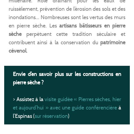
millénaire. Rôle drainant pour les eaux de
ruissèlement, prévention de l’érosion des sols et des
inondations… Nombreuses sont les vertus des murs
en pierre sèche. Les
artisans bâtisseurs en pierre
sèche
perpétuent cette tradition séculaire et
contribuent ainsi à la conservation du
patrimoine
cévenol
.
Envie d’en savoir plus sur les constructions en
pierre sèche ?
> Assistez à la
visite guidée « Pierres sèches, hier
et aujourd’hui » avec une guide conférencière
à
l’Espinas (
sur réservation
)