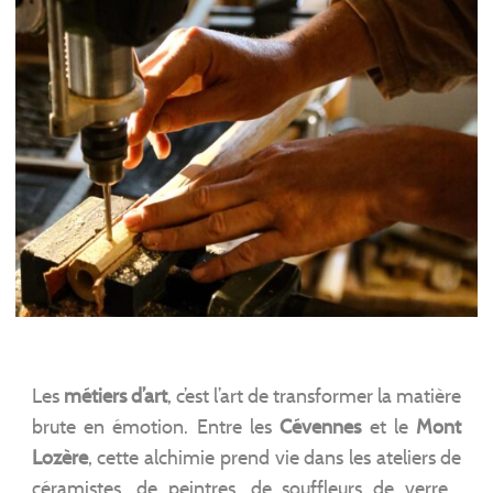
Les
métiers d’art
, c’est l’art de transformer la matière
brute en émotion. Entre les
Cévennes
et le
Mont
Lozère
, cette alchimie prend vie dans les ateliers de
céramistes, de peintres, de souffleurs de verre…