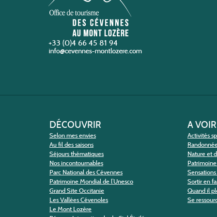
+33 (0)4 66 45 81 94
DÉCOUVRIR
A VOIR
Selon mes envies
Activités s
Au fil des saisons
Randonné
Séjours thématiques
Nature et 
Nos incontournables
Patrimoine 
Parc National des Cévennes
Sensations 
Patrimoine Mondial de l’Unesco
Sortir en f
Grand Site Occitanie
Quand il pl
Les Vallées Cévenoles
Se ressour
Le Mont Lozère