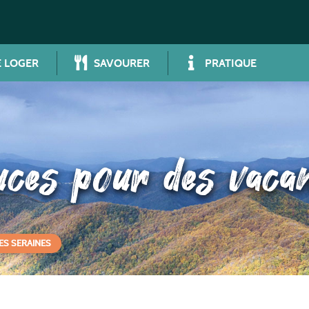
 LOGER
SAVOURER
PRATIQUE
uces pour des vaca
ES SERAINES