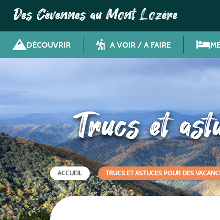
Des Cévennes au Mont Lozère
DÉCOUVRIR
A VOIR / A FAIRE
ME
Trucs et ast
ACCUEIL
TRUCS ET ASTUCES POUR DES VACANC