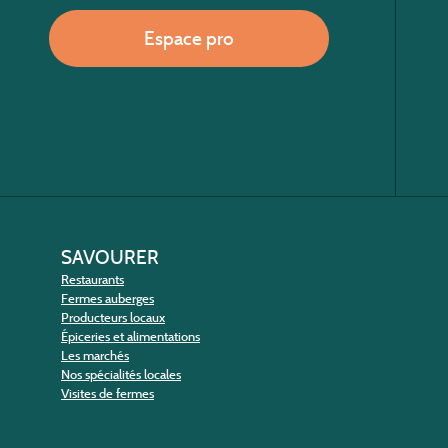
Espace pro
SAVOURER
Restaurants
Fermes auberges
Producteurs locaux
Épiceries et alimentations
Les marchés
Nos spécialités locales
Visites de fermes