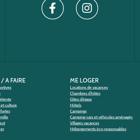
 / A FAIRE
ME LOGER
portives
Locations de vacances
e
Chambres d’hôtes
détente
Gîtes d’étape
et culture
Hôtels
fortes
Campings
amille
Camping-cars et véhicules aménagés
eut
Villages vacances
cer
Hébergements éco-responsables