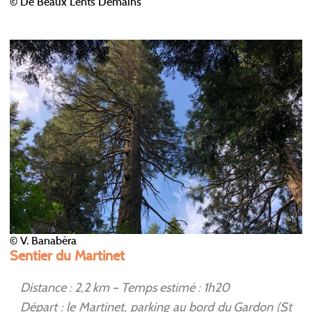
© De Beaux Lents Demains
© V. Banabéra
Sentier du Martinet
Distance : 2,2 km – Temps estimé : 1h20
Départ : le Martinet, parking au bord du Gardon (St