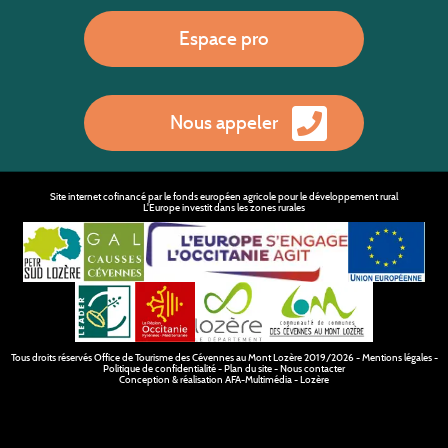
Espace pro
Nous appeler
Site internet cofinancé par le fonds européen agricole pour le développement rural
L'Europe investit dans les zones rurales
Tous droits réservés
Office de Tourisme des Cévennes au Mont Lozère
2019/2026 -
Mentions légales
-
Politique de confidentialité
-
Plan du site
-
Nous contacter
Conception & réalisation
AFA-Multimédia
-
Lozère