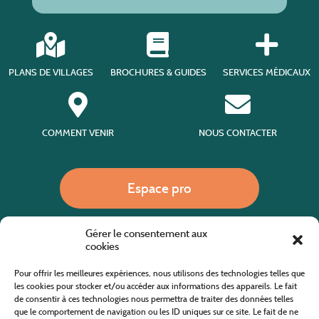
PLANS DE VILLAGES
BROCHURES & GUIDES
SERVICES MÉDICAUX
COMMENT VENIR
NOUS CONTACTER
Espace pro
Gérer le consentement aux
Nous appeler
cookies
Pour offrir les meilleures expériences, nous utilisons des technologies telles que
les cookies pour stocker et/ou accéder aux informations des appareils. Le fait
de consentir à ces technologies nous permettra de traiter des données telles
Site internet cofinancé par le fonds européen agricole pour le développement rural
L'Europe investit dans les zones rurales
que le comportement de navigation ou les ID uniques sur ce site. Le fait de ne