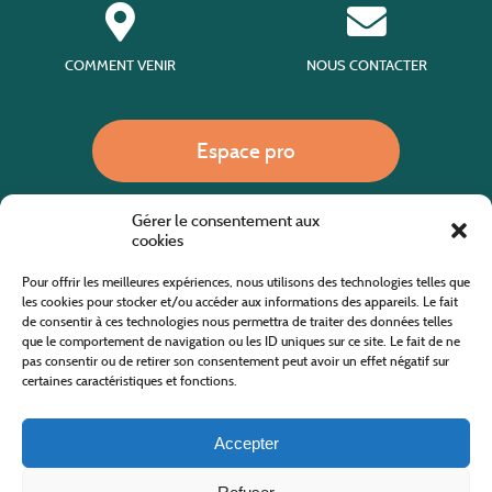
COMMENT VENIR
NOUS CONTACTER
Espace pro
Gérer le consentement aux
Nous appeler
cookies
Pour offrir les meilleures expériences, nous utilisons des technologies telles que
les cookies pour stocker et/ou accéder aux informations des appareils. Le fait
de consentir à ces technologies nous permettra de traiter des données telles
Site internet cofinancé par le fonds européen agricole pour le développement rural
L'Europe investit dans les zones rurales
que le comportement de navigation ou les ID uniques sur ce site. Le fait de ne
pas consentir ou de retirer son consentement peut avoir un effet négatif sur
certaines caractéristiques et fonctions.
Accepter