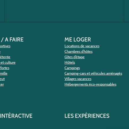
 / A FAIRE
ME LOGER
portives
Locations de vacances
e
Chambres d’hôtes
détente
Gîtes d’étape
et culture
Hôtels
fortes
Campings
amille
Camping-cars et véhicules aménagés
eut
Villages vacances
cer
Hébergements éco-responsables
 INTÉRACTIVE
LES EXPÉRIENCES