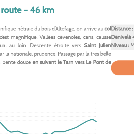
e route – 46 km
ifique hêtraie du bois d’Altefage, on arrive au
col
Distance :
c’est magnifique. Vallées cévenoles, cans, causse
Dénivelé +
ual au loin. Descente étroite vers
Saint Julien
Niveau :
M
ar la nationale, prudence. Passage par la très belle
n pente douce
en suivant le Tarn vers Le Pont de