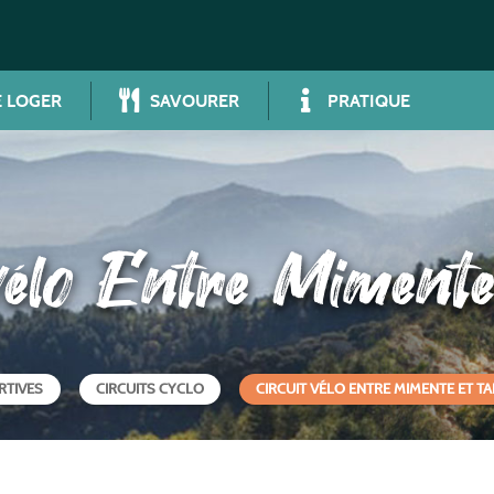
 LOGER
SAVOURER
PRATIQUE
 vélo Entre Mimente
RTIVES
CIRCUITS CYCLO
CIRCUIT VÉLO ENTRE MIMENTE ET T