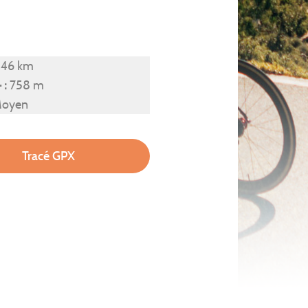
46 km
 :
758 m
oyen
Tracé GPX