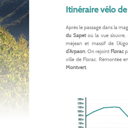
Itinéraire vélo d
Après le passage dans la magn
du Sapet
où la vue s’ouvre, 
méjean et massif de l’Aigo
d’Arpaon
. On rejoint
Florac
p
ville de Florac. Remontée e
Montvert
.