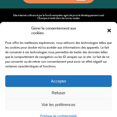
Site internet cofinancé par le fonds européen agricole pour le développement rural
L'Europe investit dans les zones rurales
Gérer le consentement aux
cookies
Pour offrir les meilleures expériences, nous utilisons des technologies telles que
les cookies pour stocker et/ou accéder aux informations des appareils. Le fait
de consentir à ces technologies nous permettra de traiter des données telles
que le comportement de navigation ou les ID uniques sur ce site. Le fait de ne
Tous droits réservés
Office de Tourisme des Cévennes au Mont Lozère
2019/2026 -
Mentions légales
-
Politique de confidentialité
-
Plan du site
-
Nous contacter
pas consentir ou de retirer son consentement peut avoir un effet négatif sur
Conception & réalisation
AFA-Multimédia
-
Lozère
certaines caractéristiques et fonctions.
Accepter
Refuser
Voir les préférences
Politique de confidentialité