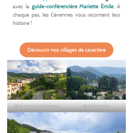
avec la
guide-conférencière
Mariette Émile
. À
chaque pas, les Cévennes vous racontent leur
histoire !
Découvrir nos villages de caractère
© De Beaux Lents Demains
© Thierry Vezon