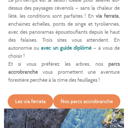
Le printemps est la saison idéale pour s’élever au-
dessus des paysages cévenols — sans la chaleur de
l’été, les conditions sont parfaites ! En
via ferrata
,
enchaînez échelles, ponts de singe et tyroliennes,
avec des panoramas époustouflants depuis le haut
des falaises. Trois sites vous attendent. En
autonomie ou
avec un guide diplômé
— à vous de
choisir !
Et si vous préférez les arbres, nos
parcs
accrobranche
vous promettent une aventure
forestière perchée à la cime des feuillages !
Les via ferrata
Nos parcs accrobranche