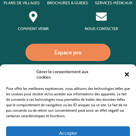
PLANS DE VILLAGES
BROCHURES & GUIDES
SERVICES MÉDICAUX
COMMENT VENIR
NOUS CONTACTER
Espace pro
Gérer le consentement aux
Nous appeler
cookies
Pour offrir les meilleures expériences, nous utilisons des technologies telles que
les cookies pour stocker et/ou accéder aux informations des appareils. Le fait
de consentir à ces technologies nous permettra de traiter des données telles
Site internet cofinancé par le fonds européen agricole pour le développement rural
L'Europe investit dans les zones rurales
que le comportement de navigation ou les ID uniques sur ce site. Le fait de ne
pas consentir ou de retirer son consentement peut avoir un effet négatif sur
certaines caractéristiques et fonctions.
Accepter