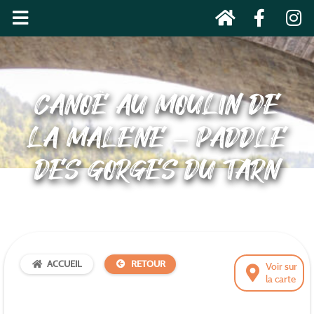
CANOË AU MOULIN DE
LA MALENE – PADDLE
DES GORGES DU TARN
ACCUEIL
RETOUR
Voir sur
la carte