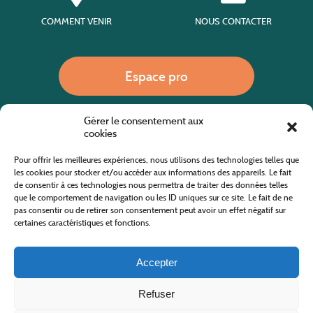
COMMENT VENIR
NOUS CONTACTER
Espace pro
Gérer le consentement aux
Nous appeler
cookies
Pour offrir les meilleures expériences, nous utilisons des technologies telles que
les cookies pour stocker et/ou accéder aux informations des appareils. Le fait
de consentir à ces technologies nous permettra de traiter des données telles
Site internet cofinancé par le fonds européen agricole pour le développement rural
L'Europe investit dans les zones rurales
que le comportement de navigation ou les ID uniques sur ce site. Le fait de ne
pas consentir ou de retirer son consentement peut avoir un effet négatif sur
certaines caractéristiques et fonctions.
Accepter
Refuser
Tous droits réservés
Office de Tourisme des Cévennes au Mont Lozère
2019/2026 -
Mentions légales
-
Politique de confidentialité
-
Plan du site
-
Nous contacter