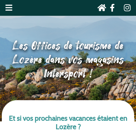
Les Offices de tourisme de
Lozère dans vos magasins
Intersport !
Et si vos prochaines vacances étaient en
Lozère ?