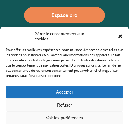
Espace pro
Gérer le consentement aux
Nous appeler
cookies
Pour offrir les meilleures expériences, nous utilisons des technologies telles que
les cookies pour stocker et/ou accéder aux informations des appareils. Le fait
de consentir à ces technologies nous permettra de traiter des données telles
Site internet cofinancé par le fonds européen agricole pour le développement rural
L'Europe investit dans les zones rurales
que le comportement de navigation ou les ID uniques sur ce site. Le fait de ne
pas consentir ou de retirer son consentement peut avoir un effet négatif sur
certaines caractéristiques et fonctions.
Accepter
Refuser
Tous droits réservés
Office de Tourisme des Cévennes au Mont Lozère
2019/2026 -
Mentions légales
-
Politique de confidentialité
-
Plan du site
-
Nous contacter
Conception & réalisation
AFA-Multimédia
-
Lozère
Voir les préférences