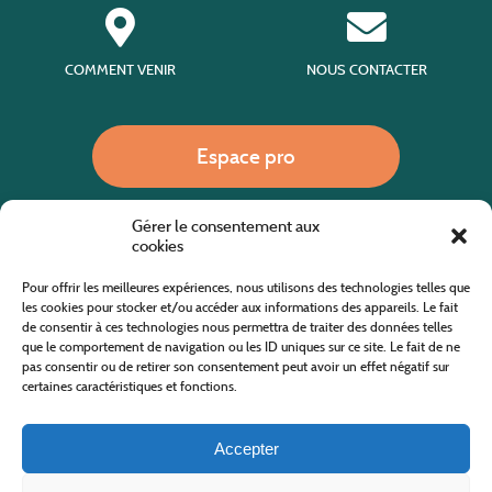
COMMENT VENIR
NOUS CONTACTER
Espace pro
Gérer le consentement aux
Nous appeler
cookies
Pour offrir les meilleures expériences, nous utilisons des technologies telles que
les cookies pour stocker et/ou accéder aux informations des appareils. Le fait
de consentir à ces technologies nous permettra de traiter des données telles
Site internet cofinancé par le fonds européen agricole pour le développement rural
L'Europe investit dans les zones rurales
que le comportement de navigation ou les ID uniques sur ce site. Le fait de ne
pas consentir ou de retirer son consentement peut avoir un effet négatif sur
certaines caractéristiques et fonctions.
Accepter