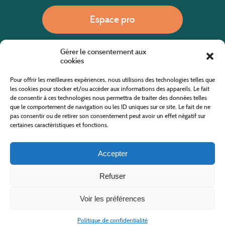
Espace pro
Gérer le consentement aux
Nous appeler
cookies
Pour offrir les meilleures expériences, nous utilisons des technologies telles que
les cookies pour stocker et/ou accéder aux informations des appareils. Le fait
de consentir à ces technologies nous permettra de traiter des données telles
Site internet cofinancé par le fonds européen agricole pour le développement rural
L'Europe investit dans les zones rurales
que le comportement de navigation ou les ID uniques sur ce site. Le fait de ne
pas consentir ou de retirer son consentement peut avoir un effet négatif sur
certaines caractéristiques et fonctions.
Accepter
Refuser
Tous droits réservés
Office de Tourisme des Cévennes au Mont Lozère
2019/2026 -
Mentions légales
-
Politique de confidentialité
-
Plan du site
-
Nous contacter
Conception & réalisation
AFA-Multimédia
-
Lozère
Voir les préférences
Politique de confidentialité