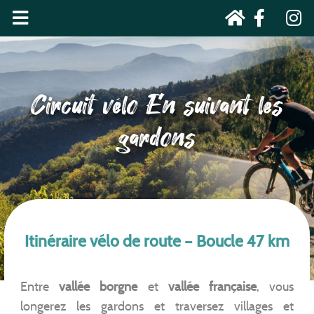
Circuit vélo En suivant les
gardons
Itinéraire vélo de route – Boucle 47 km
Entre
vallée borgne
et
vallée française
, vous
longerez les gardons et traversez villages et