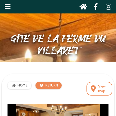
GÎTE DE LA FERME DU
VILLARET
HOME
RETURN
View
map