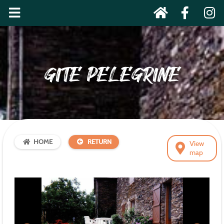
GITE PELEGRINE
HOME
RETURN
View
map