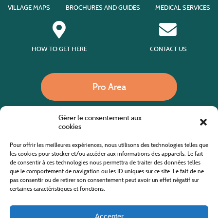
VILLAGE MAPS
BROCHURES AND GUIDES
MEDICAL SERVICES
HOW TO GET HERE
CONTACT US
Pro Area
Gérer le consentement aux
Call us
cookies
Pour offrir les meilleures expériences, nous utilisons des technologies telles que
les cookies pour stocker et/ou accéder aux informations des appareils. Le fait
de consentir à ces technologies nous permettra de traiter des données telles
Website co-financed by the European Agricultural Fund for Rural Development
Europe invests in rural areas
que le comportement de navigation ou les ID uniques sur ce site. Le fait de ne
pas consentir ou de retirer son consentement peut avoir un effet négatif sur
certaines caractéristiques et fonctions.
Accepter