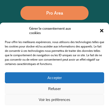
Pro Area
Gérer le consentement aux
Call us
cookies
Pour offrir les meilleures expériences, nous utilisons des technologies telles que
les cookies pour stocker et/ou accéder aux informations des appareils. Le fait
de consentir à ces technologies nous permettra de traiter des données telles
Website co-financed by the European Agricultural Fund for Rural Development
Europe invests in rural areas
que le comportement de navigation ou les ID uniques sur ce site. Le fait de ne
pas consentir ou de retirer son consentement peut avoir un effet négatif sur
certaines caractéristiques et fonctions.
Accepter
Refuser
All rights reserved
Cévennes Tourism Office in Mount Lozère
2019/2026 -
Terms and condition
-
Privacy Policy
-
Site map
-
Contact us
Design and Development
AFA-Multimedia
-
Lozère
Voir les préférences