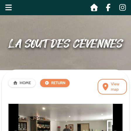
LA SOUT DES CÉVENNES
HOME
RETURN
View
map