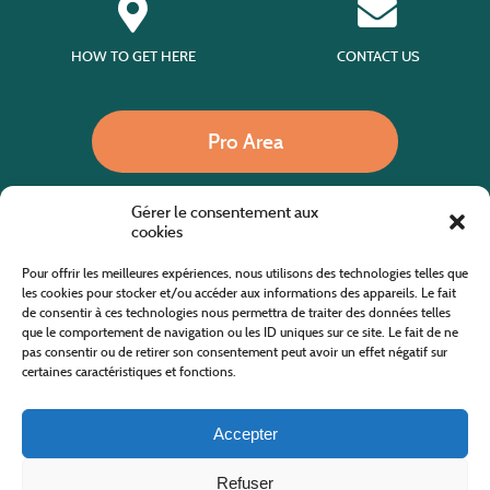
HOW TO GET HERE
CONTACT US
Pro Area
Gérer le consentement aux
Call us
cookies
Pour offrir les meilleures expériences, nous utilisons des technologies telles que
les cookies pour stocker et/ou accéder aux informations des appareils. Le fait
de consentir à ces technologies nous permettra de traiter des données telles
Website co-financed by the European Agricultural Fund for Rural Development
Europe invests in rural areas
que le comportement de navigation ou les ID uniques sur ce site. Le fait de ne
pas consentir ou de retirer son consentement peut avoir un effet négatif sur
certaines caractéristiques et fonctions.
Accepter
Refuser