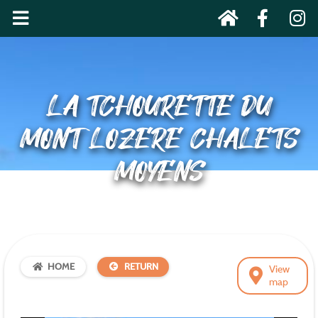
LA TCHOURETTE DU
MONT LOZERE CHALETS
MOYENS
HOME
RETURN
View
map