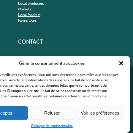
Local producers
Markets
Local Markets
Farms tours
CONTACT
Gérer le consentement aux cookies
es meilleures expériences, nous utilisons des technologies telles que les cookies
nt
et/ou accéder aux informations des appareils. Le fait de consentir à ces
 nous permettra de traiter des données telles que le comportement de
 les ID uniques sur ce site. Le fait de ne pas consentir ou de retirer son
peut avoir un effet négatif sur certaines caractéristiques et fonctions.
cepter
Refuser
Voir les préférences
 Policy
-
Site map
-
Contact us
Politique de confidentialité