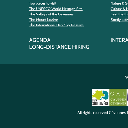
Top places to visit
Nature & S
The UNESCO World Heritage Site
Culture & 
The Valleys of the Cévennes
Feel the thr
The Mount Lozère
Family activ
The International Dark Sky Reserve
AGENDA
INTER
LONG-DISTANCE HIKING
W
All rights reserved
Cévennes T