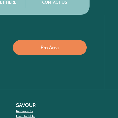
ET HERE
CONTACT US
Pro Area
SAVOUR
Restaurants
Farm to table