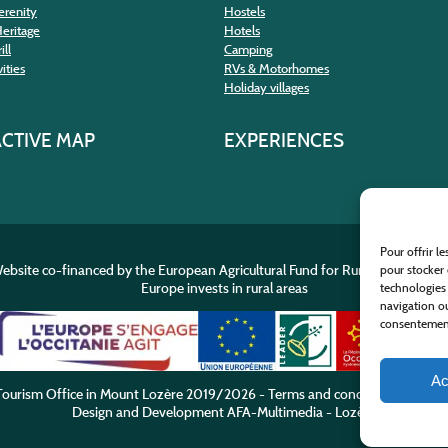
erenity
Hostels
Heritage
Hotels
ill
Camping
ities
RVs & Motorhomes
Holiday villages
ACTIVE MAP
EXPERIENCES
Pour offrir l
ebsite co-financed by the European Agricultural Fund for Rural Developme
pour stocker 
Europe invests in rural areas
technologies
navigation ou
consentement 
Ac
ourism Office in Mount Lozère
2019/2026 -
Terms and condition
-
Privacy
Design and Development
AFA-Multimedia
-
Lozère