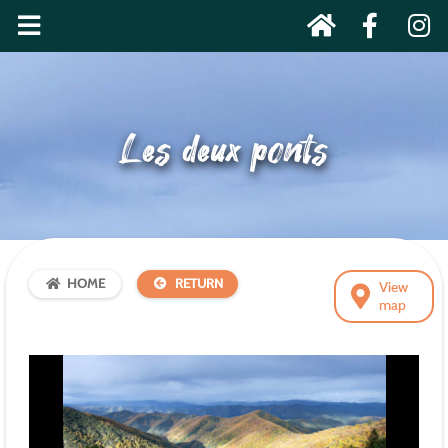
Les deux ponts
HOME
RETURN
View
map