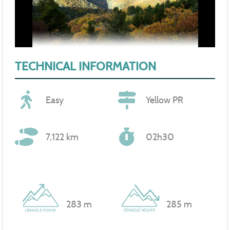
TECHNICAL INFORMATION
Easy
Yellow PR
7,122 km
02h30
283 m
285 m