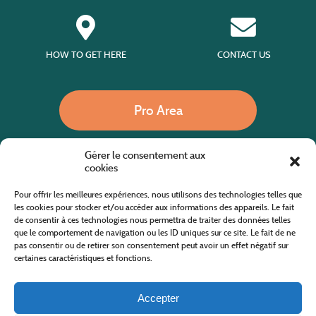
HOW TO GET HERE
CONTACT US
Pro Area
Gérer le consentement aux
Call us
cookies
Pour offrir les meilleures expériences, nous utilisons des technologies telles que
les cookies pour stocker et/ou accéder aux informations des appareils. Le fait
de consentir à ces technologies nous permettra de traiter des données telles
Website co-financed by the European Agricultural Fund for Rural Development
Europe invests in rural areas
que le comportement de navigation ou les ID uniques sur ce site. Le fait de ne
pas consentir ou de retirer son consentement peut avoir un effet négatif sur
certaines caractéristiques et fonctions.
Accepter