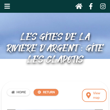
LES GÎTES DE LA
RIVIÈRE D’ARGENT : GÎTE
LES CLAPOTIS
HOME
RETURN
View
map