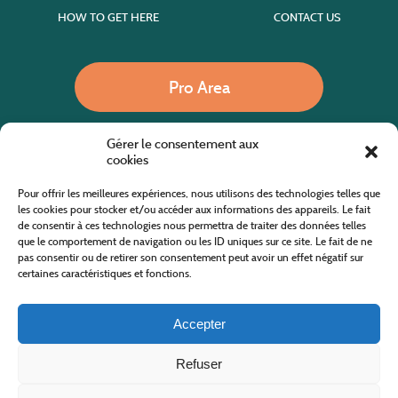
HOW TO GET HERE
CONTACT US
Pro Area
Gérer le consentement aux
Call us
cookies
Pour offrir les meilleures expériences, nous utilisons des technologies telles que
les cookies pour stocker et/ou accéder aux informations des appareils. Le fait
de consentir à ces technologies nous permettra de traiter des données telles
Website co-financed by the European Agricultural Fund for Rural Development
Europe invests in rural areas
que le comportement de navigation ou les ID uniques sur ce site. Le fait de ne
pas consentir ou de retirer son consentement peut avoir un effet négatif sur
certaines caractéristiques et fonctions.
Accepter
Refuser
All rights reserved
Cévennes Tourism Office in Mount Lozère
2019/2026 -
Terms and condition
-
Privacy Policy
-
Site map
-
Contact us
Design and Development
AFA-Multimedia
-
Lozère