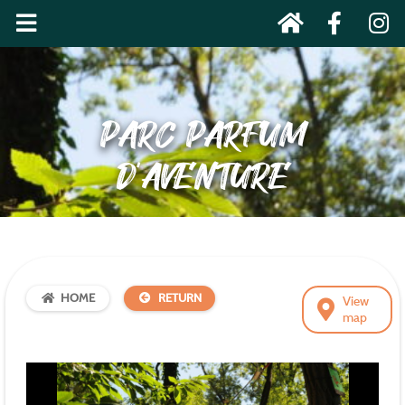
PARC PARFUM
D’AVENTURE
HOME
RETURN
View
map