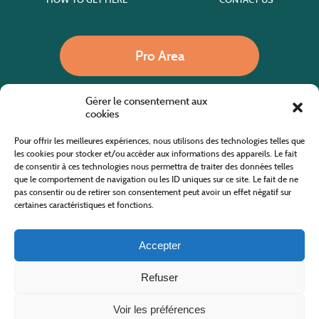
Pro Area
Gérer le consentement aux
Call us
cookies
Pour offrir les meilleures expériences, nous utilisons des technologies telles que
les cookies pour stocker et/ou accéder aux informations des appareils. Le fait
de consentir à ces technologies nous permettra de traiter des données telles
Website co-financed by the European Agricultural Fund for Rural Development
Europe invests in rural areas
que le comportement de navigation ou les ID uniques sur ce site. Le fait de ne
pas consentir ou de retirer son consentement peut avoir un effet négatif sur
certaines caractéristiques et fonctions.
Accepter
Refuser
All rights reserved
Cévennes Tourism Office in Mount Lozère
2019/2026 -
Terms and condition
-
Privacy Policy
-
Site map
-
Contact us
Design and Development
AFA-Multimedia
-
Lozère
Voir les préférences