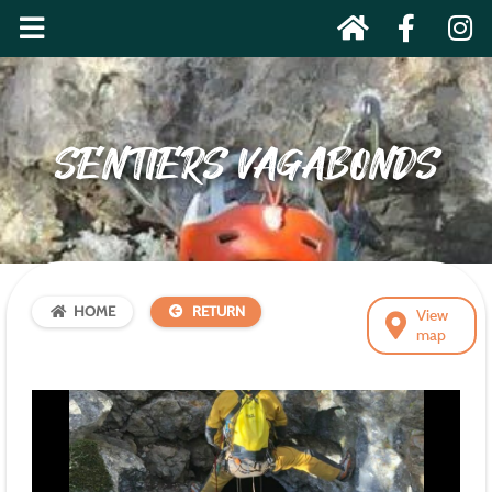
SENTIERS VAGABONDS
HOME
RETURN
View
map